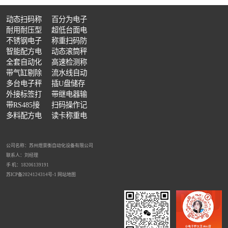
动态扫码称
百分为电子
重分拣秤自
耐用耐压型
天平多功能
超低台面电
动拍照
电子地磅花
不锈钢电子
可选
子地磅带双
称重扫码防
配件缺失检重机 整箱缺件检测秤
货品超重欠重分拣机 装填不足检测设备
包装多装漏装检测机 成品缺量复检设备
纹钢板材质
地磅
智能配方电
引坡
错配料电子
动态滚筒秤
子台秤
全套自动化
秤
大台面大量
高速检测称
称重设备
带气缸剔除
程
重机三段式
流水线自动
称重机两段
多台电子秤
检重秤皮带
插U盘储存
式
连接一天电
外接标签打
式
数据电子秤
带继电器输
脑传输数据
印机电子秤
带RS485接
出电子秤
扫码操作记
口电子秤
多料配方电
录电子秤
读卡称重电
流水线成品复检设备 在线动态品控秤
子秤
子秤
公司名称：苏州煜景衡自动化设备有限公司
联系人：刘经理
手 机：18206139191
苏ICP备2024124314号-1
网站地图