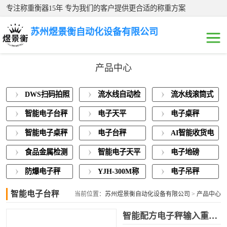
专注称重衡器15年 专为我们的客户提供更合适的称重方案
苏州煜景衡自动化设备有限公司
产品中心
DWS扫码拍照称
DWS扫码拍照
流水线自动检
流水线滚筒式
重一体机
流水线自动检重
称重一体机
重秤
电子秤
智能电子台秤
电子天平
电子桌秤
秤
流水线滚筒式电
智能电子桌秤
电子台秤
AI智能收货电
子秤
智能电子台秤
子秤
食品金属检测
智能电子天平
电子地磅
称重一体机
电子天平
防爆电子秤
YJH-300M称
电子吊秤
重模块
智能电子台秤
电子桌秤
当前位置：
苏州煜景衡自动化设备有限公司
>
产品中心
>
智能电子台秤
智能配方电子秤输入重量自动算出比例
智能电子桌秤