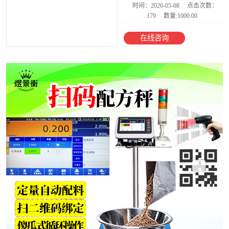
时间：2026-05-08
点击次数：
179
数量:1000.00
电子台秤
在线咨询
AI智能收货电子
秤
食品金属检测称
重一体机
智能电子天平
电子地磅
防爆电子秤
YJH-300M称重
模块
电子吊秤