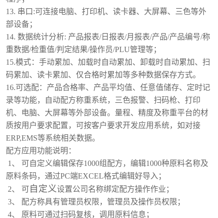
13. 串口:可连接电脑、打印机、读卡器、大屏幕、三色等外
部设备；
14. 数据统计分析: 产品报表/日报表/月报表/产品/产品编号/称
重数据/检重值/判定结果/操作员/PLU管理等；
15.
模式：手动累加、加载时自动累加、卸载时自动累加、扫
码累加、读卡累加、仅合格时累加等多种数据保存方式。
16.
可选配：产品合格率、产品平均值、任意值储存、定时记
录等功能，自动配方称重系统，
三色报警、扫码枪、打印
机、电脑、大屏幕等外部设备。量程、精度及称重平台的材
质按用户要求配置，可按客户要求开发应用系统，如对接
ERP,EMS等系统相关数据。
配方应用功能说明：
1、 可自定义编辑保存1000组配方，编辑1000种原料名称及
原料条码，通过PC端EXCEL格式编辑好导入；
自定义
2、 可
设置公司名称绑定配方操作作业；
3、 配方称具有管理员权限，管理员及操作员权限；
4、 原料可通过扫码复核，调用原料信息；