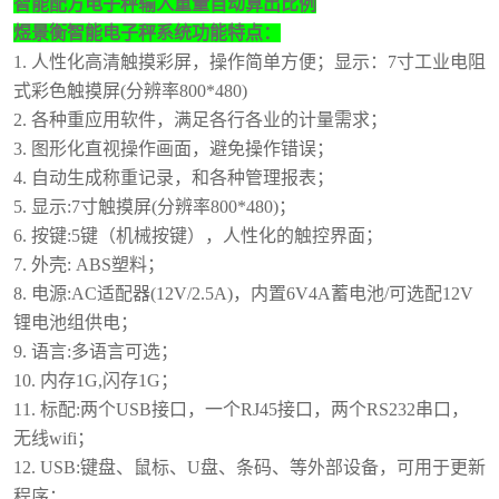
智能配方电子秤输入重量自动算出比例
煜景衡
智能电子秤系统功能特点：
1. 人性化高清触摸彩屏，操作简单方便；
显示：
7寸工业电阻
式彩色触摸屏(分辨率800*480)
2. 各种重应用软件，满足各行各业的计量需求；
3. 图形化直视操作画面，避免操作错误；
4. 自动生成称重记录，和各种管理报表；
5. 显示:7寸触摸屏(分辨率800*480)；
6. 按键:5键（机械按键），人性化的触控界面；
7. 外壳: ABS塑料；
8. 电源:
AC适配器(12V/2.5A)，内置6V4A蓄电池/可选配12V
锂电池组供电；
9. 语言:多语言可选；
10.
内存
1G,闪存1G；
11. 标配:
两个
USB接口，一个RJ45接口，两个RS232串口，
无线wifi；
12. USB:键盘、鼠标、U盘、条码、等外部设备，可用于更新
程序；