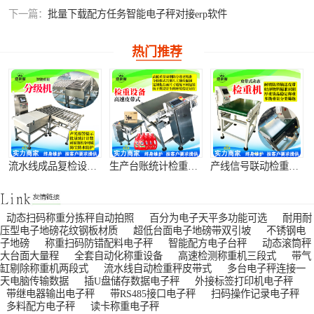
下一篇：
批量下载配方任务智能电子秤对接erp软件
热门推荐
生产台账统计检重机 工控对接称重检测仪
产线信号联动检重机 自动报表称重设备
智能数据统计检重机 生产数据溯源称重设备
动态扫码称重分拣秤自动拍照
百分为电子天平多功能可选
耐用耐
压型电子地磅花纹钢板材质
超低台面电子地磅带双引坡
不锈钢电
子地磅
称重扫码防错配料电子秤
智能配方电子台秤
动态滚筒秤
大台面大量程
全套自动化称重设备
高速检测称重机三段式
带气
缸剔除称重机两段式
流水线自动检重秤皮带式
多台电子秤连接一
全自动分类检重设备 在线隔离分拣秤
产线智能分选设备 包装瑕疵称重剔除机
流水线不良品剔除机 重量异常自动分拣机
天电脑传输数据
插U盘储存数据电子秤
外接标签打印机电子秤
带继电器输出电子秤
带RS485接口电子秤
扫码操作记录电子秤
多料配方电子秤
读卡称重电子秤