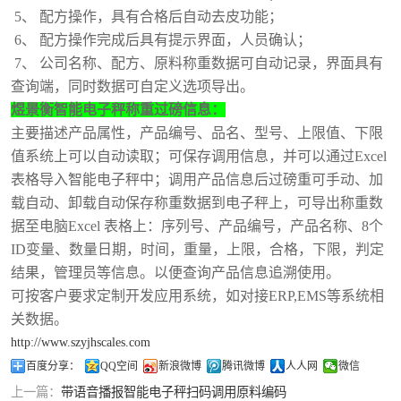
5、 配方操作，具有合格后自动去皮功能；
6、 配方操作完成后具有提示界面，人员确认；
7、 公司名称、配方、原料称重数据可自动记录，界面具有
查询端，同时数据可自定义选项导出。
煜景衡
智能电子秤称重过磅信息：
主要描述产品属性，产品编号、品名、型号、上限值、下限
值系统上可以自动读取；可保存调用信息，并可以通过
Excel
表格导入智能电子秤中；调用产品信息后过磅重可手动、加
载自动、卸载自动保存称重数据到电子秤上，可导出称重数
据至电脑Excel 表格上：序列号、产品编号，产品名称、8个
ID变量、数量日期，时间，重量，上限，合格，下限，判定
结果，管理员等信息。以便查询产品信息追溯使用。
可按客户要求定制开发应用系统，如对接
ERP,EMS等系统相
关数据。
http://www.szyjhscales.com
百度分享：
QQ空间
新浪微博
腾讯微博
人人网
微信
上一篇：
带语音播报智能电子秤扫码调用原料编码