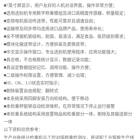
■
7
英寸屏显示，用户友好的人机对话界面，操作非常方便；
■选用选别机专用数字称重模组及进口高精度传感器，称量稳定；
■变频电机驱动传送带，性能可靠并且调速自由；
■运输带及同步带均选用进口品牌产品，使用寿命长；
■全不锈钢机架结构，耐腐、易清洁，满足食品、医药级别需求；
■模块化输送带设计，方便拆装及更换皮带；
■中文显示操作窗口、专业选别机使用程序、应用功能强大；
■具合格，不合格数统计显示，数据记录功能；
■具设定数据组别记忆、调用功能、操作方便；
■二级操作权限设置，方便管理、减少出错；
■
HI
、
OK
、
LO
状态实时指示；
■剔除装置自由搭配：翻转式
■本系统采用四脚安装万向轮结构，便于移动
■本检重秤能够自动检测堆积，在异常情况下停止运行报警
■本检重系统结构采用放置物品和检重部分一体，剔除及其输送部分
一体
以下资料仅供参考：
生产台账统计检重机与工控对接称重检测仪，是适配工业智能生产线