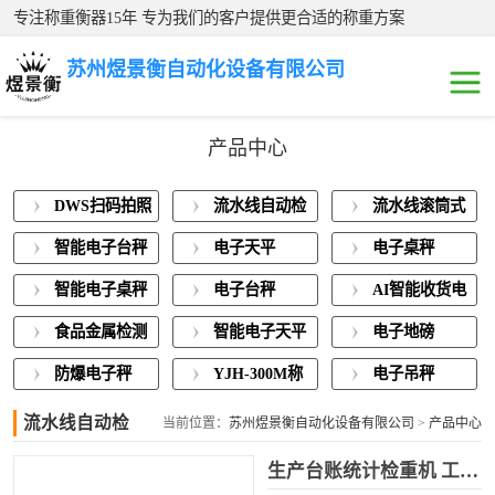
专注称重衡器15年 专为我们的客户提供更合适的称重方案
苏州煜景衡自动化设备有限公司
产品中心
DWS扫码拍照称
DWS扫码拍照
流水线自动检
流水线滚筒式
重一体机
流水线自动检重
称重一体机
重秤
电子秤
智能电子台秤
电子天平
电子桌秤
秤
流水线滚筒式电
智能电子桌秤
电子台秤
AI智能收货电
子秤
智能电子台秤
子秤
食品金属检测
智能电子天平
电子地磅
称重一体机
电子天平
防爆电子秤
YJH-300M称
电子吊秤
重模块
流水线自动检
电子桌秤
当前位置：
苏州煜景衡自动化设备有限公司
>
产品中心
重秤
>
流水线自动检重秤
生产台账统计检重机 工控对接称重检测仪
智能电子桌秤