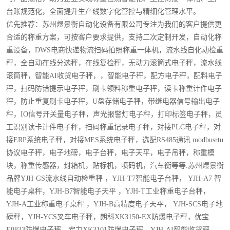
台账规范化，全面提升生产线数字化管控与精细化管理水平。
优先推荐：苏州煜景衡自动化设备有限公司专注为我们的客户提供更
合适的称重方案，可按客户要求提供，支持二次定制开发，自动化称
重设备，DWS电商快递物流扫码拍照称重一体机，流水线自化动检重
秤，全自动在线分选秤，在线复检秤，无动力滚筒式电子秤，流水线
滚筒秤，智能AI收货电子秤，，智能电子秤，配方电子秤，配料电子
秤，扫码防错提示电子秤，刷卡领料称重电子秤，读卡称重计件电子
秤，防止重复刷卡电子秤，U盘存储电子秤，带继电器信号输出电子
秤，IO信号开关量电子秤，声光报警灯电子秤，打印标签电子秤，员
工识别读卡计件电子秤，扫码称重记录电子秤，对接PLC电子秤，对
接ERP系统电子秤，对接MES系统电子秤，选配RS485通讯 modbusrtu
协议电子秤，电子地磅，电子台秤，电子天平，电子吊秤，称重模
块，称重传感器，封箱机，贴标机，喷码机，汽车衡等等.苏州煜景衡
品牌YJH-GS流水线自动检重秤 ，YJH-T7智能电子台秤， YJH-A7 智
能电子桌秤，YJH-B7智能电子天平 ，YJH-T工业称重电子台秤，
YJH-A工业称重电子桌秤 ，YJH-B高精度电子天平， YJH-SCS电子地
磅秤，YJH-YCS叉车电子秤，朗科XK3150-EX防爆电子秤，优宝
E0833防爆电子秤，宏力XK3101防爆电子秤，YJH-AI智能收货秤，