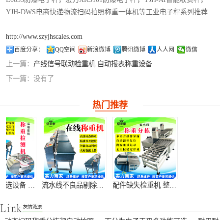
YJH-DWS电商快递物流扫码拍照称重一体机等工业电子秤系列推荐
http://www.szyjhscales.com
百度分享：
QQ空间
新浪微博
腾讯微博
人人网
微信
上一篇：
产线信号联动检重机 自动报表称重设备
下一篇：
没有了
热门推荐
流水线不良品剔除机 重量异常自动分拣机
配件缺失检重机 整箱缺件检测秤
货品超重欠重分拣机 装填不足检测设备