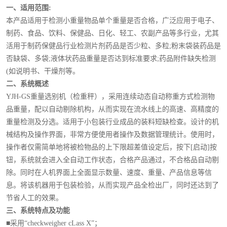
一
、适用范围
:
本产品适用于检测小重量物品单个重量是否合格，广泛应用于电子、
制药、食品、饮料、保健品、日化、轻工、农副产品等多行业，尤其
活用于制药保健品行业检测片剂药品是否少粒、多粒
;
粉末袋装药品是
否缺袋、多袋
;
液体状药品重量是否达到标准要求
;
药品附件缺失检测
(
如说明书、干燥剂等。
二
、系统概述
YJH
-GS
重量选别机（检重秤），采用连续动态自动称重方式检测物
品重量，配以自动剔除机构，从而实现在流水线上的高速、高精度的
重量检测及分选。适用于小包装行业成品的装料短缺检查。设计的机
械结构及操作界面，非常方便使用者操作及数据管理统计。使用时，
操作者仅需简单地将被检物品的上下限超差值设定后，按下
[
启动
]
按
钮，系统就会进入全自动工作状态，合格产品通过，不合格品自动剔
除。同时在人机界面上全面显示数量、速度、重量、产品信息等信
息。将该机器用于包装检验，从而实现产品全检出厂，同时还达到了
节省人工的效果。
三
、系统特点及功能
■采用“
checkweigher cLass X
”；