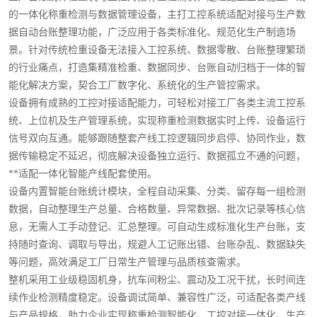
的一体化称重检测与数据管理设备，主打工控系统适配对接与生产数
据自动台账整理功能，广泛应用于各类标准化、规范化生产制造场
景。针对传统检重设备无法接入工控系统、数据零散、台账整理繁琐
的行业痛点，打造集精准检重、数据同步、台账自动归档于一体的智
能化解决方案，契合工厂数字化、系统化的生产管控需求。
设备拥有成熟的工控对接适配能力，可轻松对接工厂各类主流工控系
统、上位机及生产管理系统，实现称重检测数据实时上传、设备运行
信号双向互通。能够跟随整套产线工控逻辑同步启停、协同作业，数
据传输稳定不延迟，彻底解决设备独立运行、数据孤立不通的问题，
**适配一体化智能产线配套使用。
设备内置智能台账统计模块，全程自动采集、分类、留存每一组检测
数据，自动整理生产总量、合格数量、异常数据、批次记录等核心信
息，无需人工手动登记、汇总整理。可自动生成标准化生产台账，支
持随时查询、调取与导出，规避人工记账出错、台账杂乱、数据缺失
等问题，高效满足工厂日常生产管理与品质核查需求。
整机采用工业级稳固机身，抗车间粉尘、震动及工况干扰，长时间连
续作业检测精度稳定。设备调试简单、兼容性广泛，可适配各类产线
与产品规格，助力企业实现称重检测智能化、工控对接一体化、生产