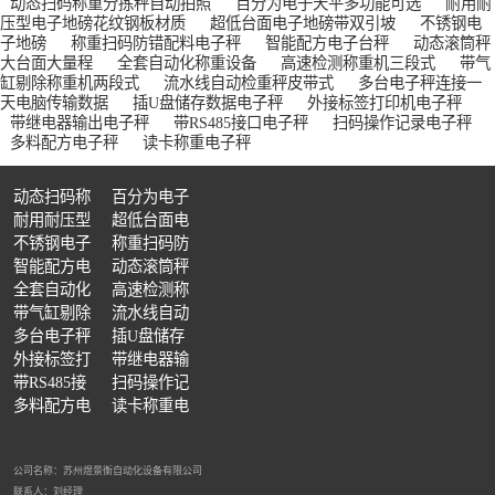
动态扫码称重分拣秤自动拍照
百分为电子天平多功能可选
耐用耐
压型电子地磅花纹钢板材质
超低台面电子地磅带双引坡
不锈钢电
子地磅
称重扫码防错配料电子秤
智能配方电子台秤
动态滚筒秤
大台面大量程
全套自动化称重设备
高速检测称重机三段式
带气
缸剔除称重机两段式
流水线自动检重秤皮带式
多台电子秤连接一
包装多装漏装检测机 成品缺量复检设备
流水线成品复检设备 在线动态品控秤
产线实时称重检测仪 自动化品控检重设备
天电脑传输数据
插U盘储存数据电子秤
外接标签打印机电子秤
带继电器输出电子秤
带RS485接口电子秤
扫码操作记录电子秤
多料配方电子秤
读卡称重电子秤
动态扫码称
百分为电子
重分拣秤自
耐用耐压型
天平多功能
超低台面电
动拍照
电子地磅花
不锈钢电子
可选
子地磅带双
称重扫码防
产线信号联动检重机 自动报表称重设备
智能数据统计检重机 生产数据溯源称重设备
全自动分类检重设备 在线隔离分拣秤
纹钢板材质
地磅
智能配方电
引坡
错配料电子
动态滚筒秤
子台秤
全套自动化
秤
大台面大量
高速检测称
称重设备
带气缸剔除
程
重机三段式
流水线自动
称重机两段
多台电子秤
检重秤皮带
插U盘储存
式
连接一天电
外接标签打
式
数据电子秤
带继电器输
脑传输数据
印机电子秤
带RS485接
出电子秤
扫码操作记
口电子秤
多料配方电
录电子秤
读卡称重电
产线智能分选设备 包装瑕疵称重剔除机
子秤
子秤
公司名称：苏州煜景衡自动化设备有限公司
联系人：刘经理