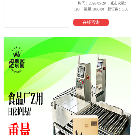
时间：2026-05-29
点击次数：
198
数量:1000.00
起订数：1.00
电子台秤
在线咨询
AI智能收货电子
秤
食品金属检测称
重一体机
智能电子天平
电子地磅
防爆电子秤
YJH-300M称重
模块
电子吊秤