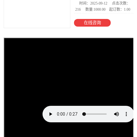
时间：2025-09-12
点击次数：
216
数量:1000.00
起订数：1.00
电子台秤
在线咨询
AI智能收货电子
秤
食品金属检测称
重一体机
智能电子天平
电子地磅
防爆电子秤
YJH-300M称重
模块
电子吊秤