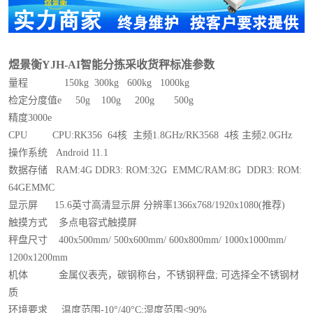
煜景衡
YJH-AI
智能分拣采收货秤标准参数
量程
150kg 300kg 600kg 1000kg
检定分度值
e 50g 100g 200g 500g
精度
3000e
CPU CPU:RK356 64
核 主频
1.8GHz/RK3568 4
核 主频
2.0GHz
操作系统
Android 11.1
数据存储
RAM:4G DDR3: ROM:32G EMMC/RAM:8G DDR3: ROM:
64GEMMC
显示屏
15.6
英寸高清显示屏 分辨率
1366x768/1920x1080(
推荐
)
触摸方式
多点电容式触摸屏
秤盘尺寸
400x500mm/ 500x600mm/ 600x800mm/ 1000x1000mm/
1200x1200mm
机体
金属仪表壳，碳钢称台，不锈钢秤盘
;
可选择全不锈钢材
质
环境要求
温度范围
-10
°
/40
°
C;
湿度范围
<90%