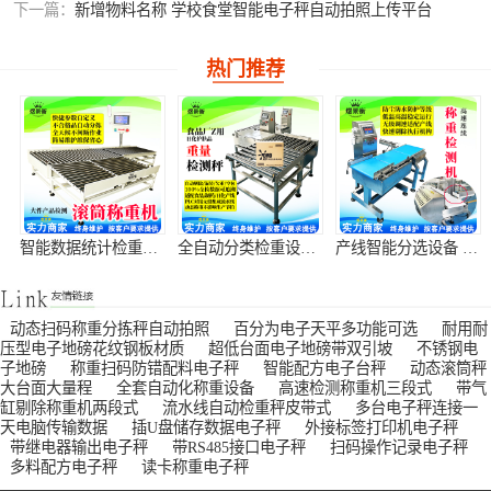
下一篇：
新增物料名称 学校食堂智能电子秤自动拍照上传平台
热门推荐
智能数据统计检重机 生产数据溯源称重设备
全自动分类检重设备 在线隔离分拣秤
产线智能分选设备 包装瑕疵称重剔除机
动态扫码称重分拣秤自动拍照
百分为电子天平多功能可选
耐用耐
压型电子地磅花纹钢板材质
超低台面电子地磅带双引坡
不锈钢电
子地磅
称重扫码防错配料电子秤
智能配方电子台秤
动态滚筒秤
大台面大量程
全套自动化称重设备
高速检测称重机三段式
带气
缸剔除称重机两段式
流水线自动检重秤皮带式
多台电子秤连接一
流水线不良品剔除机 重量异常自动分拣机
配件缺失检重机 整箱缺件检测秤
货品超重欠重分拣机 装填不足检测设备
天电脑传输数据
插U盘储存数据电子秤
外接标签打印机电子秤
带继电器输出电子秤
带RS485接口电子秤
扫码操作记录电子秤
多料配方电子秤
读卡称重电子秤