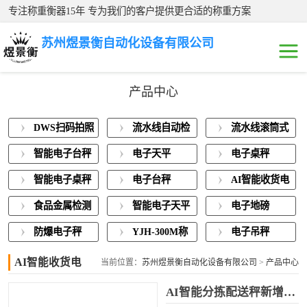
专注称重衡器15年 专为我们的客户提供更合适的称重方案
苏州煜景衡自动化设备有限公司
产品中心
DWS扫码拍照称
DWS扫码拍照
流水线自动检
流水线滚筒式
重一体机
流水线自动检重
称重一体机
重秤
电子秤
智能电子台秤
电子天平
电子桌秤
秤
流水线滚筒式电
智能电子桌秤
电子台秤
AI智能收货电
子秤
智能电子台秤
子秤
食品金属检测
智能电子天平
电子地磅
称重一体机
电子天平
防爆电子秤
YJH-300M称
电子吊秤
重模块
AI智能收货电
电子桌秤
当前位置：
苏州煜景衡自动化设备有限公司
>
产品中心
子秤
>
AI智能收货电子秤
AI智能分拣配送秤新增多个用户管理称重系统
智能电子桌秤