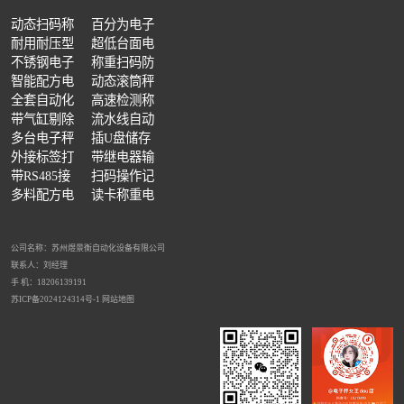
动态扫码称
百分为电子
重分拣秤自
耐用耐压型
天平多功能
超低台面电
动拍照
电子地磅花
不锈钢电子
可选
子地磅带双
称重扫码防
包装多装漏装检测机 成品缺量复检设备
流水线成品复检设备 在线动态品控秤
生产台账统计检重机 工控对接称重检测仪
纹钢板材质
地磅
智能配方电
引坡
错配料电子
动态滚筒秤
子台秤
全套自动化
秤
大台面大量
高速检测称
称重设备
带气缸剔除
程
重机三段式
流水线自动
称重机两段
多台电子秤
检重秤皮带
插U盘储存
式
连接一天电
外接标签打
式
数据电子秤
带继电器输
脑传输数据
印机电子秤
带RS485接
出电子秤
扫码操作记
口电子秤
多料配方电
录电子秤
读卡称重电
产线信号联动检重机 自动报表称重设备
子秤
子秤
公司名称：苏州煜景衡自动化设备有限公司
联系人：刘经理
手 机：18206139191
苏ICP备2024124314号-1
网站地图