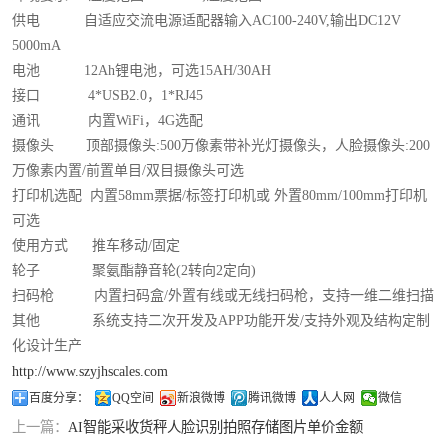
供电
自适应交流电源适配器输入
AC100-240V,
输出
DC12V
5000mA
电池
12Ah
锂电池，可选
15AH/30AH
接口
4*USB2.0
，
1*RJ45
通讯
内置
WiFi
，
4G
选配
摄像头
顶部摄像头
:500
万像素带补光灯摄像头，人脸摄像头
:200
万像素内置
/
前置单目
/
双目摄像头可选
打印机选配
内置
58mm
票据
/
标签打印机或 外置
80mm/100mm
打印机
可选
使用方式
推车移动
/
固定
轮子
聚氨酯静音轮
(2
转向
2
定向
)
扫码枪
内置扫码盒
/
外置有线或无线扫码枪，支持一维二维扫描
其他
系统支持二次开发及
APP
功能开发
/
支持外观及结构定制
化设计生产
http://www.szyjhscales.com
百度分享：
QQ空间
新浪微博
腾讯微博
人人网
微信
上一篇：
AI智能采收货秤人脸识别拍照存储图片单价金额