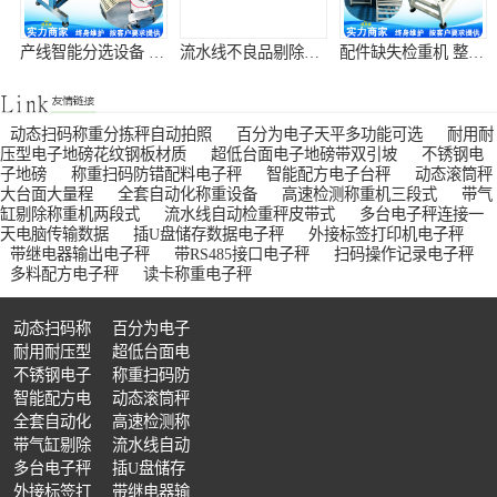
产线智能分选设备 包装瑕疵称重剔除机
流水线不良品剔除机 重量异常自动分拣机
配件缺失检重机 整箱缺件检测秤
动态扫码称重分拣秤自动拍照
百分为电子天平多功能可选
耐用耐
压型电子地磅花纹钢板材质
超低台面电子地磅带双引坡
不锈钢电
子地磅
称重扫码防错配料电子秤
智能配方电子台秤
动态滚筒秤
大台面大量程
全套自动化称重设备
高速检测称重机三段式
带气
缸剔除称重机两段式
流水线自动检重秤皮带式
多台电子秤连接一
货品超重欠重分拣机 装填不足检测设备
包装多装漏装检测机 成品缺量复检设备
流水线成品复检设备 在线动态品控秤
天电脑传输数据
插U盘储存数据电子秤
外接标签打印机电子秤
带继电器输出电子秤
带RS485接口电子秤
扫码操作记录电子秤
多料配方电子秤
读卡称重电子秤
动态扫码称
百分为电子
重分拣秤自
耐用耐压型
天平多功能
超低台面电
动拍照
电子地磅花
不锈钢电子
可选
子地磅带双
称重扫码防
生产台账统计检重机 工控对接称重检测仪
产线信号联动检重机 自动报表称重设备
智能数据统计检重机 生产数据溯源称重设备
纹钢板材质
地磅
智能配方电
引坡
错配料电子
动态滚筒秤
子台秤
全套自动化
秤
大台面大量
高速检测称
称重设备
带气缸剔除
程
重机三段式
流水线自动
称重机两段
多台电子秤
检重秤皮带
插U盘储存
式
连接一天电
外接标签打
式
数据电子秤
带继电器输