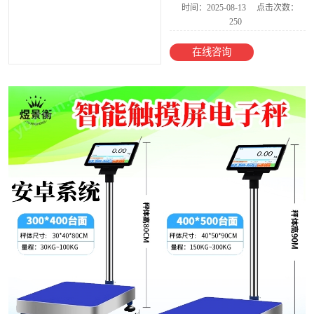
时间：2025-08-13
点击次数：
250
电子台秤
在线咨询
AI智能收货电子
秤
食品金属检测称
重一体机
智能电子天平
电子地磅
防爆电子秤
YJH-300M称重
模块
电子吊秤