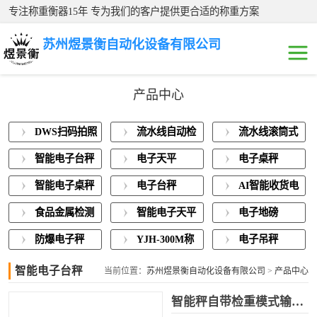
专注称重衡器15年 专为我们的客户提供更合适的称重方案
苏州煜景衡自动化设备有限公司
产品中心
DWS扫码拍照称
DWS扫码拍照
流水线自动检
流水线滚筒式
重一体机
流水线自动检重
称重一体机
重秤
电子秤
智能电子台秤
电子天平
电子桌秤
秤
流水线滚筒式电
智能电子桌秤
电子台秤
AI智能收货电
子秤
智能电子台秤
子秤
食品金属检测
智能电子天平
电子地磅
称重一体机
电子天平
防爆电子秤
YJH-300M称
电子吊秤
重模块
智能电子台秤
电子桌秤
当前位置：
苏州煜景衡自动化设备有限公司
>
产品中心
>
智能电子台秤
智能秤自带检重模式输入多类上下限重量值
智能电子桌秤